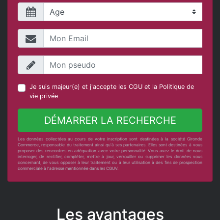
Je suis majeur(e) et j'accepte les
CGU
et la
Politique de
vie privée
DÉMARRER LA RECHERCHE
Les données collectées au cours de votre inscription sont destinées à la société Gironde
Commerce, responsable du traitement ainsi qu'à ses partenaires. Elles sont destinées à vous
proposer des rencontres en adéquation avec votre personnalité. Vous avez le droit de nous
interroger, de rectifier, compléter, mettre à jour, verrouiller ou supprimer les données vous
concernant, de vous opposer à leur traitement ou à leur utilisation à des fins de prospection
commerciale à l'adresse mentionnée dans les CGUV.
Les avantages