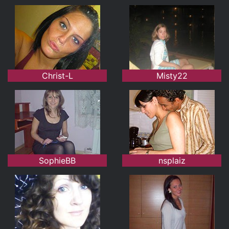
Christ-L
Misty22
SophieBB
nsplaiz