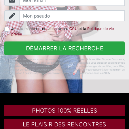
Je suis majeur(e) et j'accepte les
CGU
et la
Politique de vie
privée
DÉMARRER LA RECHERCHE
Les données collectées au cours de votre inscription sont destinées à la société Gironde Commerce,
responsable du traitement ainsi qu'à ses partenaires. Elles sont destinées à vous proposer des rencontres
en adéquation avec votre personnalité. Vous avez le droit de nous interroger, de rectifier, compléter,
mettre à jour, verrouiller ou supprimer les données vous concernant, de vous opposer à leur traitement ou
à leur utilisation à des fins de prospection commerciale à l'adresse mentionnée dans les CGUV.
PHOTOS 100% RÉELLES
LE PLAISIR DES RENCONTRES